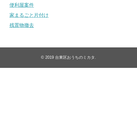
便利屋案件
家まるごと片付け
残置物撤去
© 2019
台東区おうちのミカタ
.