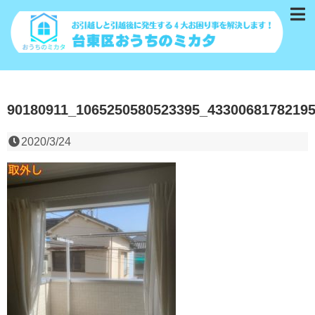
90180911_1065250580523395_4330068178219
2020/3/24