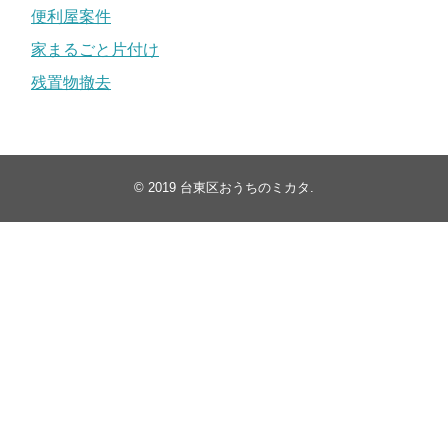
便利屋案件
家まるごと片付け
残置物撤去
© 2019
台東区おうちのミカタ
.