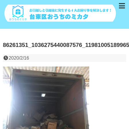
86261351_1036275440087576_1198100518996
2020/2/16