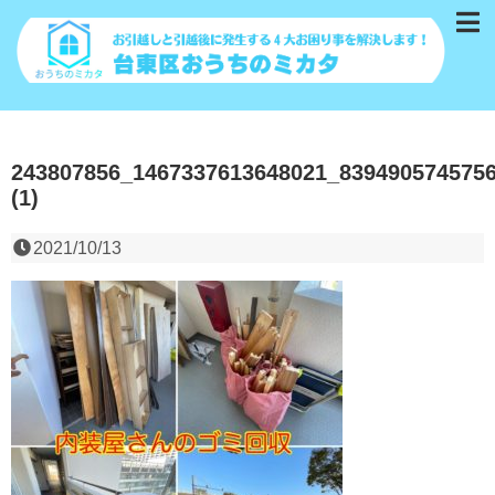
243807856_1467337613648021_839490574575
(1)
2021/10/13