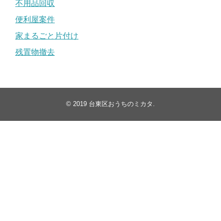
不用品回収
便利屋案件
家まるごと片付け
残置物撤去
© 2019
台東区おうちのミカタ
.