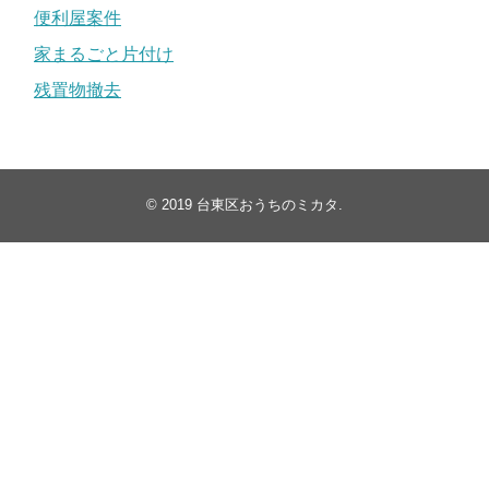
便利屋案件
家まるごと片付け
残置物撤去
© 2019
台東区おうちのミカタ
.