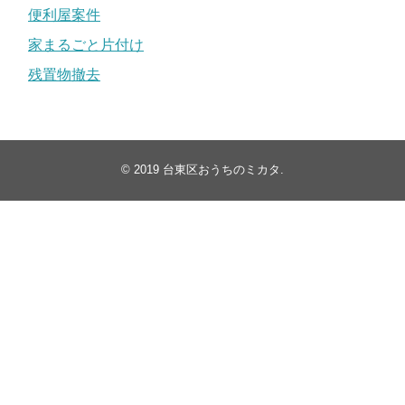
便利屋案件
家まるごと片付け
残置物撤去
© 2019
台東区おうちのミカタ
.