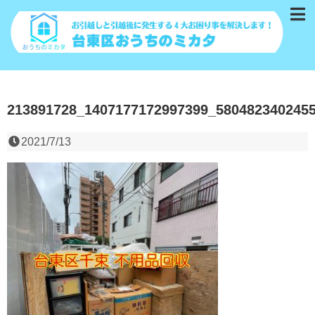
213891728_1407177172997399_580482340245
2021/7/13