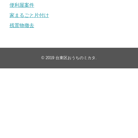
便利屋案件
家まるごと片付け
残置物撤去
© 2019
台東区おうちのミカタ
.