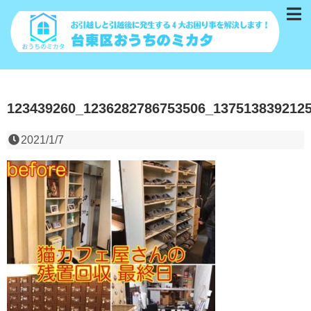
123439260_1236282786753506_137513839212
2021/1/7