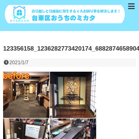
123356158_1236282773420174_688287465890
2021/1/7