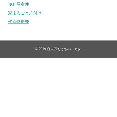
便利屋案件
家まるごと片付け
残置物撤去
© 2019
台東区おうちのミカタ
.